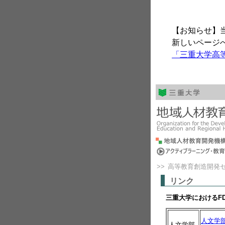
【お知らせ】
新しいページ
「三重大学高
>>
高等教育創造開発
リンク
三重大学におけるF
人文学
人文学部