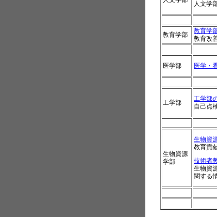
人文学
教育学
教育学部
教育改
医学部
医学・
工学部
工学部
自己点
生物資
教育貢
生物資源
技術者
学部
生物資
関する