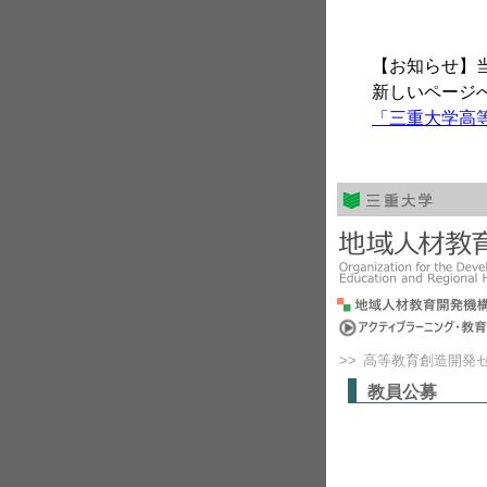
【お知らせ】
新しいページ
「三重大学高
>>
高等教育創造開発
教員公募